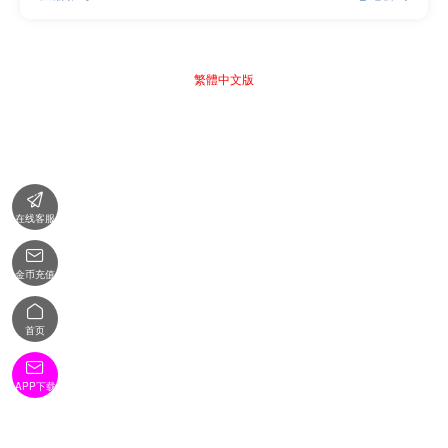
繁體中文版

在线客服

金币充值

首页

APP下载