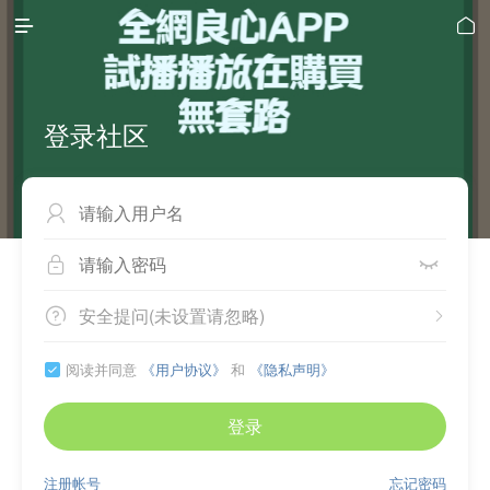


登录社区



安全提问(未设置请忽略)


阅读并同意
《用户协议》
和
《隐私声明》

登录
注册帐号
忘记密码