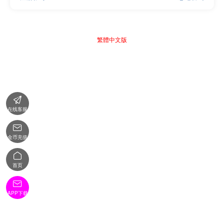
繁體中文版

在线客服

金币充值

首页

APP下载