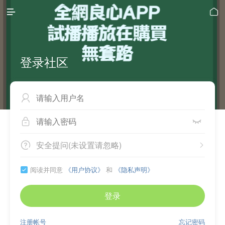


登录社区



安全提问(未设置请忽略)


阅读并同意
《用户协议》
和
《隐私声明》

登录
注册帐号
忘记密码