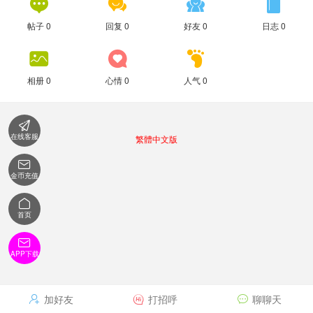




帖子 0
回复 0
好友 0
日志 0



相册 0
心情 0
人气 0

在线客服
繁體中文版

金币充值

首页

APP下载
加好友
打招呼
聊聊天


