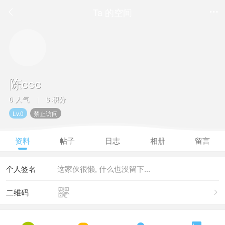
Ta 的空间


陈ccc
0 人气
6 积分
|
Lv.0
禁止访问
资料
帖子
日志
相册
留言
个人签名
这家伙很懒, 什么也没留下...

二维码
