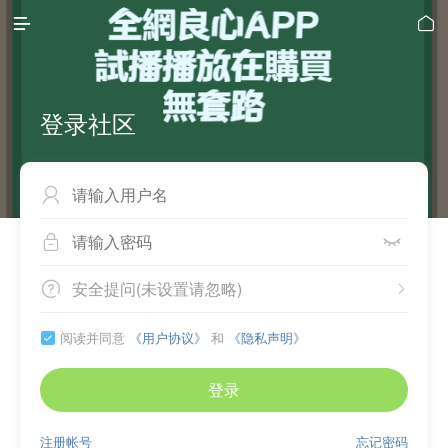


登录社区



安全提问(未设置请忽略)


阅读并同意
《用户协议》
和
《隐私声明》

登录
注册帐号
忘记密码