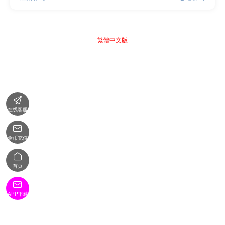
繁體中文版

在线客服

金币充值

首页

APP下载