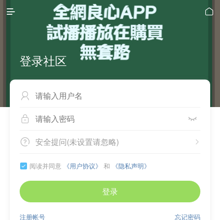


登录社区



安全提问(未设置请忽略)


阅读并同意
《用户协议》
和
《隐私声明》

登录
注册帐号
忘记密码