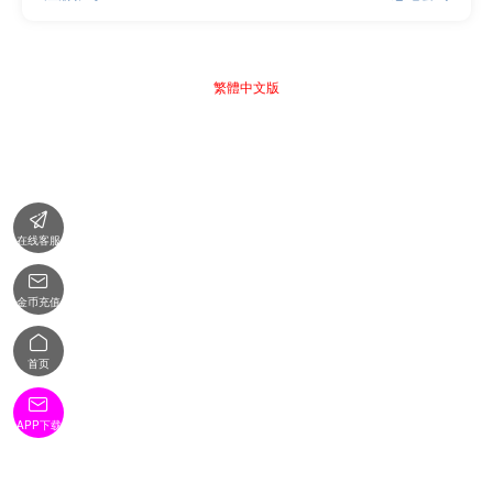
繁體中文版

在线客服

金币充值

首页

APP下载