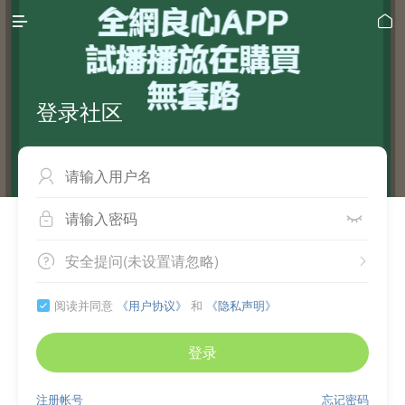


登录社区



安全提问(未设置请忽略)


阅读并同意
《用户协议》
和
《隐私声明》

登录
注册帐号
忘记密码