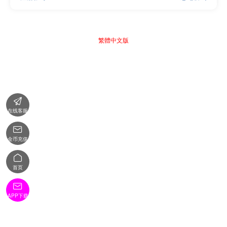
繁體中文版

在线客服

金币充值

首页

APP下载